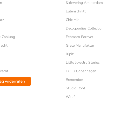
um
&klevering Amsterdam
Eulenschnitt
utz
Chic Mic
Decogoodies Collection
& Zahlung
Fehmarn Forever
recht
Grete Manufaktur
Izipizi
m
Little Jewelry Stories
recht
LULU Copenhagen
Remember
ag widerrufen
Studio Roof
Wouf