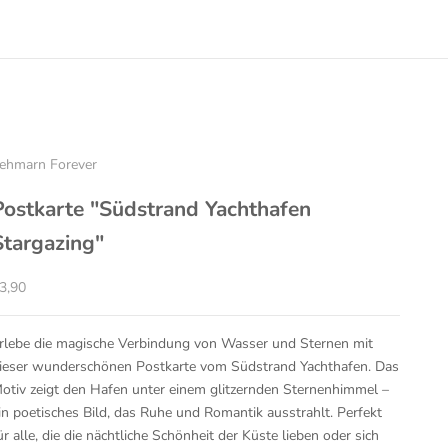
ehmarn Forever
Postkarte "Südstrand Yachthafen
Stargazing"
ngebot
3,90
rlebe die magische Verbindung von Wasser und Sternen mit
ieser wunderschönen Postkarte vom Südstrand Yachthafen. Das
otiv zeigt den Hafen unter einem glitzernden Sternenhimmel –
in poetisches Bild, das Ruhe und Romantik ausstrahlt. Perfekt
ür alle, die die nächtliche Schönheit der Küste lieben oder sich