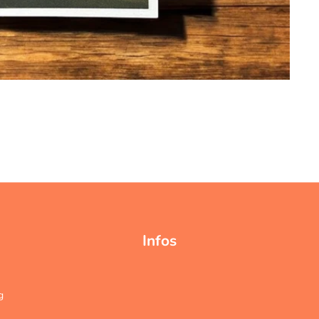
Infos
g