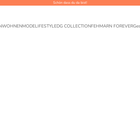
Schön dass du da bist!
N
WOHNEN
MODE
LIFESTYLE
DG COLLECTION
FEHMARN FOREVER
Ge