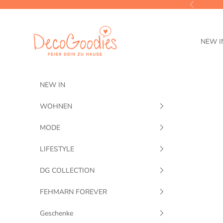
Zum Inhalt springen
Zurück
DecoGoodies
NEW I
NEW IN
WOHNEN
MODE
LIFESTYLE
DG COLLECTION
FEHMARN FOREVER
Geschenke