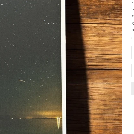
n
i
F
S
P
s
A