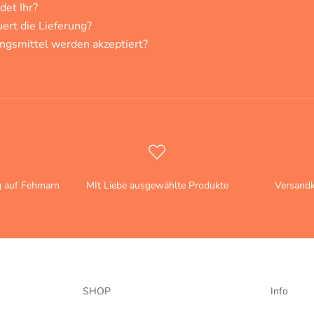
et Ihr?
ert die Lieferung?
ngsmittel werden akzeptiert?
g auf Fehmarn
MIt Liebe ausgewählte Produkte
Versandk
SHOP
Info