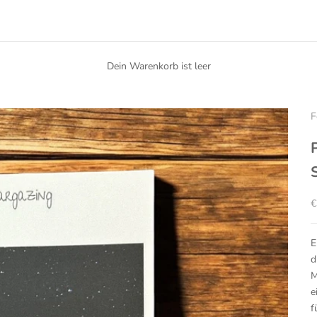
Dein Warenkorb ist leer
F
A
€
E
d
M
e
f